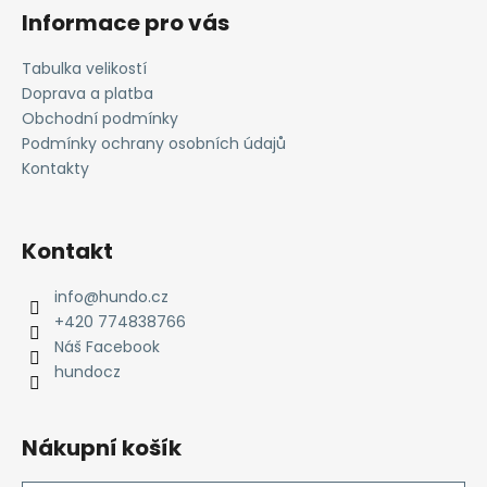
á
Informace pro vás
p
a
Tabulka velikostí
t
Doprava a platba
í
Obchodní podmínky
Podmínky ochrany osobních údajů
Kontakty
Kontakt
info
@
hundo.cz
+420 774838766
Náš Facebook
hundocz
Nákupní košík