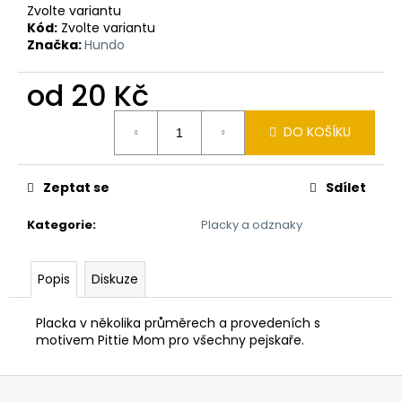
č
Zvolte variantu
u
Kód:
Zvolte variantu
j
Značka:
Hundo
e
m
od
20 Kč
e
Měrná
DO KOŠÍKU
cena:
ŠÁTEK
PRO
PSA
Zeptat se
Sdílet
"HASHTAGY!"
290
Kategorie
:
Placky a odznaky
Kč
Popis
Diskuze
Placka v několika průměrech a provedeních s
motivem Pittie Mom pro všechny pejskaře.
Z