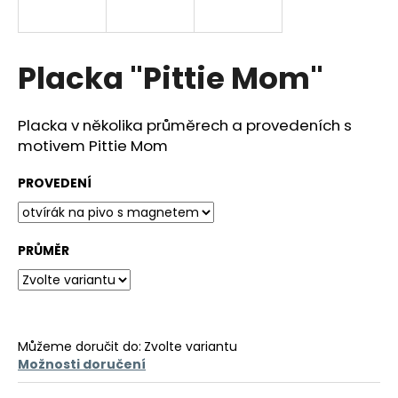
a
j
í
Placka "Pittie Mom"
t
?
Placka v několika průměrech a provedeních s
motivem Pittie Mom
PROVEDENÍ
HLEDAT
PRŮMĚR
D
o
p
o
Můžeme doručit do:
Zvolte variantu
r
Možnosti doručení
u