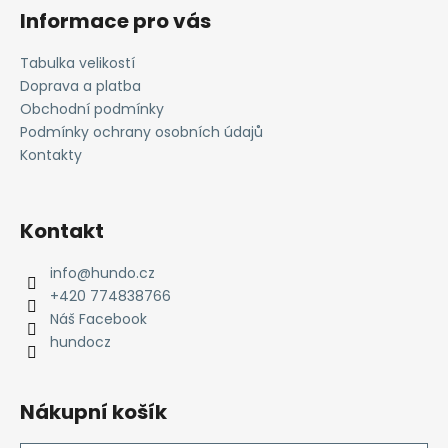
á
Informace pro vás
p
a
Tabulka velikostí
t
Doprava a platba
í
Obchodní podmínky
Podmínky ochrany osobních údajů
Kontakty
Kontakt
info
@
hundo.cz
+420 774838766
Náš Facebook
hundocz
Nákupní košík