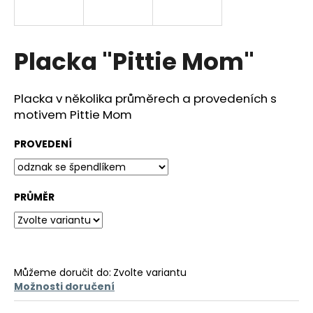
a
j
í
Placka "Pittie Mom"
t
?
Placka v několika průměrech a provedeních s
motivem Pittie Mom
PROVEDENÍ
HLEDAT
PRŮMĚR
D
o
p
o
Můžeme doručit do:
Zvolte variantu
r
Možnosti doručení
u