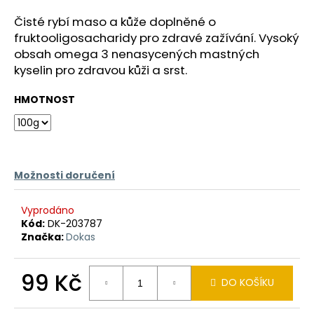
a
Čisté rybí maso a kůže doplněné o
j
fruktooligosacharidy pro zdravé zažívání. Vysoký
í
obsah omega 3 nenasycených mastných
t
kyselin pro zdravou kůži a srst.
?
HMOTNOST
HLEDAT
Možnosti doručení
Vyprodáno
D
Kód:
DK-203787
o
Značka:
Dokas
p
o
99 Kč
DO KOŠÍKU
r
u
Měrná
cena: