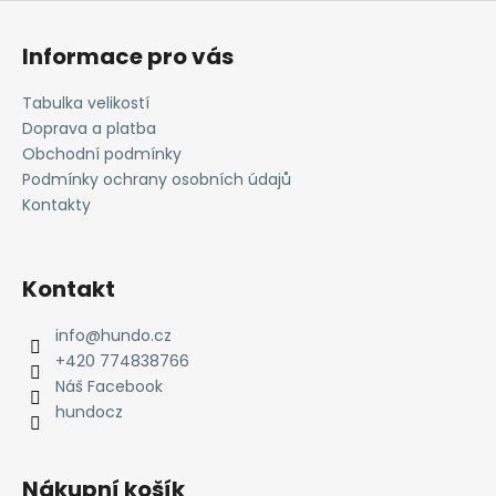
Z
á
Informace pro vás
p
a
Tabulka velikostí
t
Doprava a platba
í
Obchodní podmínky
Podmínky ochrany osobních údajů
Kontakty
Kontakt
info
@
hundo.cz
+420 774838766
Náš Facebook
hundocz
Nákupní košík