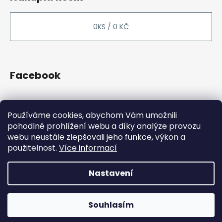
0
KS /
0 KČ
Facebook
Používáme cookies, abychom Vám umožnili
Přijímáme online platby
pohodlné prohlížení webu a díky analýze provozu
webu neustále zlepšovali jeho funkce, výkon a
použitelnost.
Více informací
Z důvodu dovolené budou
objednávky vyřizovány po
Nastavení
Vytvořil Shoptet
25.5. Děkujeme za
Copyright 2026
Hundo.cz
. Všechna práva vyhrazena.
pochopení!
Souhlasím
Upravit nastavení cookies