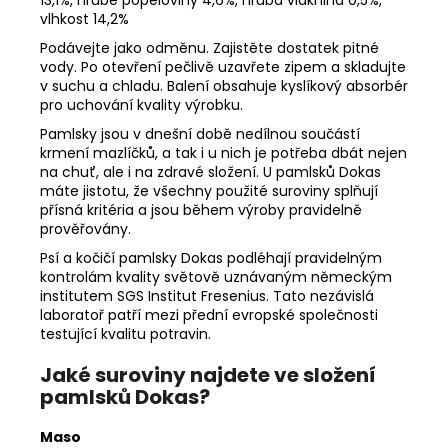
vlhkost 14,2%
Podávejte jako odměnu. Zajistěte dostatek pitné
vody. Po otevření pečlivě uzavřete zipem a skladujte
v suchu a chladu. Balení obsahuje kyslíkový absorbér
pro uchování kvality výrobku.
Pamlsky jsou v dnešní době nedílnou součástí
krmení mazlíčků, a tak i u nich je potřeba dbát nejen
na chuť, ale i na zdravé složení. U pamlsků Dokas
máte jistotu, že všechny použité suroviny splňují
přísná kritéria a jsou během výroby pravidelně
prověřovány.
Psí a kočičí pamlsky Dokas podléhají pravidelným
kontrolám kvality světově uznávaným německým
institutem SGS Institut Fresenius. Tato nezávislá
laboratoř patří mezi přední evropské společnosti
testující kvalitu potravin.
Jaké suroviny najdete ve složení
pamlsků Dokas?
Maso