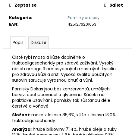
č
Zeptat se
Sdílet
u
j
Kategorie
:
Pamlsky pro psy
e
EAN
:
4251276201653
m
e
Popis
Diskuze
ŠÁTEK
PRO
Čisté rybí maso a kůže doplněné o
PSA
fruktooligosacharidy pro zdravé zažívání. Vysoký
ZAKÁZKOVÝ
obsah omega 3 nenasycených mastných kyselin
pro zdravou kůži a srst. Vysoká kvalita použitých
370
Kč
surovin zaručuje výraznou chuť a vůni.
Pamlsky Dokas jsou bez konzervantů, umělých
barviv, dochucovadel a glycerinu. Sáček má
praktické uzavírání, pamlsky tak zůstanou déle
čerstvé a voňavé.
Složení:
maso z lososa 85,6%, kůže z lososa 13,0%,
fruktooligosacharidy
Analýza:
hrubé bílkoviny 71,4%, hrubé oleje a tuky
13,1%, hrubé popeloviny 4,6%, hrubá vláknina 0,5%,