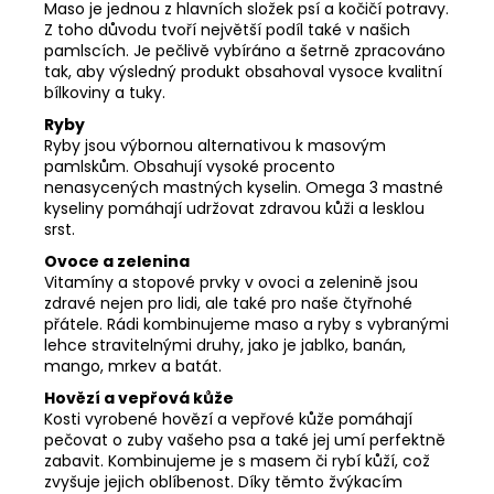
Maso je jednou z hlavních složek psí a kočičí potravy.
Z toho důvodu tvoří největší podíl také v našich
pamlscích. Je pečlivě vybíráno a šetrně zpracováno
tak, aby výsledný produkt obsahoval vysoce kvalitní
bílkoviny a tuky.
Ryby
Ryby jsou výbornou alternativou k masovým
pamlskům. Obsahují vysoké procento
nenasycených mastných kyselin. Omega 3 mastné
kyseliny pomáhají udržovat zdravou kůži a lesklou
srst.
Ovoce a zelenina
Vitamíny a stopové prvky v ovoci a zelenině jsou
zdravé nejen pro lidi, ale také pro naše čtyřnohé
přátele. Rádi kombinujeme maso a ryby s vybranými
lehce stravitelnými druhy, jako je jablko, banán,
mango, mrkev a batát.
Hovězí a vepřová kůže
Kosti vyrobené hovězí a vepřové kůže pomáhají
pečovat o zuby vašeho psa a také jej umí perfektně
zabavit. Kombinujeme je s masem či rybí kůží, což
zvyšuje jejich oblíbenost. Díky těmto žvýkacím