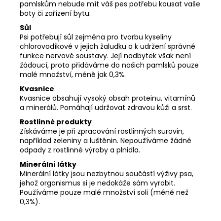
pamlskům nebude mít váš pes potřebu kousat vaše
boty či zařízení bytu.
Sůl
Psi potřebují sůl zejména pro tvorbu kyseliny
chlorovodíkové v jejich žaludku a k udržení správné
funkce nervové soustavy. Její nadbytek však není
žádoucí, proto přidáváme do našich pamlsků pouze
malé množství, méně jak 0,3%.
Kvasnice
Kvasnice obsahují vysoký obsah proteinu, vitamínů
a minerálů. Pomáhají udržovat zdravou kůži a srst.
Rostlinné produkty
Získáváme je při zpracování rostlinných surovin,
například zeleniny a luštěnin. Nepoužíváme žádné
odpady z rostlinné výroby a plnidla.
Minerální látky
Minerální látky jsou nezbytnou součástí výživy psa,
jehož organismus si je nedokáže sám vyrobit.
Používáme pouze malé množství soli (méně než
0,3%).