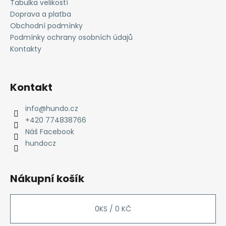
a
Tabulka velikostí
t
Doprava a platba
í
Obchodní podmínky
Podmínky ochrany osobních údajů
Kontakty
Kontakt
info
@
hundo.cz
+420 774838766
Náš Facebook
hundocz
Nákupní košík
0
KS /
0 KČ