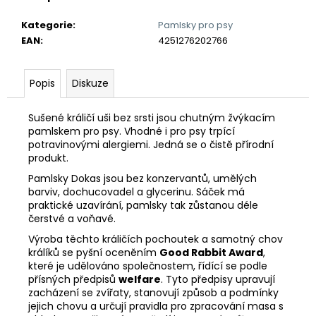
č
u
Kategorie
:
Pamlsky pro psy
j
EAN
:
4251276202766
e
m
e
Popis
Diskuze
Sušené králičí uši bez srsti jsou chutným žvýkacím
ŠÁTEK
pamlskem pro psy. Vhodné i pro psy trpící
PRO
PSA
potravinovými alergiemi. Jedná se o čistě přírodní
"ŽLUTÝ
produkt.
S
Pamlsky Dokas jsou bez konzervantů, umělých
TLAPIČKAMI"
barviv, dochucovadel a glycerinu. Sáček má
290
praktické uzavírání, pamlsky tak zůstanou déle
Kč
čerstvé a voňavé.
Výroba těchto králičích pochoutek a samotný chov
králíků se pyšní oceněním
Good Rabbit Award
,
které je udělováno společnostem, řídící se podle
přísných předpisů
welfare
. Tyto předpisy upravují
zacházení se zvířaty, stanovují způsob a podmínky
jejich chovu a určují pravidla pro zpracování masa s