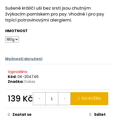
a
Sušené králičí uši bez srsti jsou chutným
j
žvýkacím pamlskem pro psy. Vhodné i pro psy
í
trpící potravinovými alergiemi.
t
HMOTNOST
?
Možnosti doručení
HLEDAT
Vyprodáno
Kód:
DK-204746
Značka:
Dokas
D
o
p
139 Kč
DO KOŠÍKU
o
r
Měrná
cena:
u
Zeptat se
Sdílet