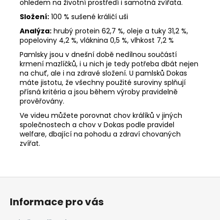
ohledem na životní prostředí i samotná zvířata.
Složení:
100 % sušené králičí uši
Analýza:
hrubý protein 62,7 %, oleje a tuky 31,2 %,
popeloviny 4,2 %, vláknina 0,5 %, vlhkost 7,2 %
Pamlsky jsou v dnešní době nedílnou součástí
krmení mazlíčků, i u nich je tedy potřeba dbát nejen
na chuť, ale i na zdravé složení. U pamlsků Dokas
máte jistotu, že všechny použité suroviny splňují
přísná kritéria a jsou během výroby pravidelně
prověřovány.
Ve videu můžete porovnat chov králíků v jiných
společnostech a chov v Dokas podle pravidel
welfare, dbající na pohodu a zdraví chovaných
zvířat.
Z
á
Informace pro vás
p